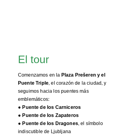
Una inmersión en la 
cultura, la historia y el alma 
de Ljubljana
, guiado con pasión, cercanía y 
conocimiento local. 
El tour
Comenzamos en la 
Plaza Prešeren y el 
Puente Triple
, el corazón de la ciudad, y 
seguimos hacia los puentes más 
emblemáticos:
●
Puente de los Carniceros
●
Puente de los Zapateros
●
Puente de los Dragones
, el símbolo 
indiscutible de Ljubljana