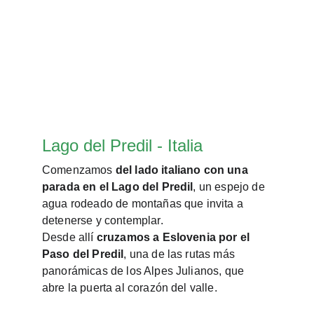
Valle del Soča Norte
Sumérgete en la belleza salvaje del Valle del 
Soča, donde el color esmeralda del agua se 
mezcla con los paisajes alpinos más 
impresionantes de Eslovenia.
Lago del Predil - Italia
Comenzamos 
del lado italiano con una 
parada en el Lago del Predil
, un espejo de 
agua rodeado de montañas que invita a 
detenerse y contemplar.
Desde allí 
cruzamos a Eslovenia por el 
Paso del Predil
, una de las rutas más 
panorámicas de los Alpes Julianos, que 
abre la puerta al corazón del valle.