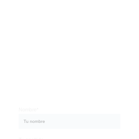
Escríbeme
Respondemos 
personalmente
info@bluemoontourslove.com
+386 70 185 752
Nombre*